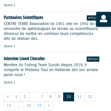
Score 1
Partenaires Scientifiques
ARTICLES
CENTRE TERRE Association loi 1901 née en 1992 de la
rencontre de spéléologues de terrain ou scientifiques,
désireux de mettre en commun leurs compétences
afin de réaliser des...
Score 1
Interview Lionel Chevalier
ARTICLES
Membre du Fishing Team Suzuki depuis 2019, il
remporte le Predator Tour en Hollande dès son arrivée
parmi nous !
Score 1
«
1
2
...
7
8
9
10
11
12
13
...
22
23
»