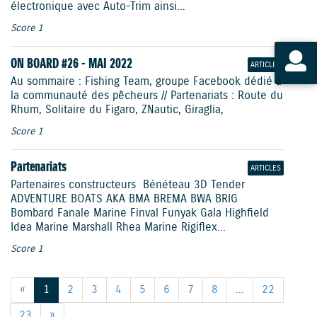
électronique avec Auto-Trim ainsi...
Score 1
ON BOARD #26 - MAI 2022
ARTICLES
Au sommaire : Fishing Team, groupe Facebook dédié à
la communauté des pêcheurs // Partenariats : Route du
Rhum, Solitaire du Figaro, ZNautic, Giraglia,
Score 1
Partenariats
ARTICLES
Partenaires constructeurs Bénéteau 3D Tender
ADVENTURE BOATS AKA BMA BREMA BWA BRIG
Bombard Fanale Marine Finval Funyak Gala Highfield
Idea Marine Marshall Rhea Marine Rigiflex...
Score 1
«
1
2
3
4
5
6
7
8
...
22
23
»