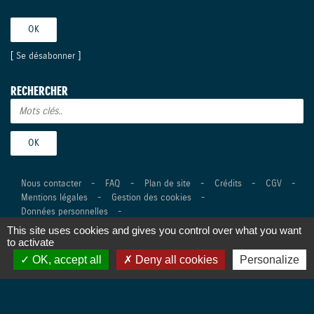
[
Se désabonner
]
RECHERCHER
Nous contacter
-
FAQ
-
Plan de site
-
Crédits
-
CGV
-
Mentions légales
-
Gestion des cookies
-
Données personnelles
-
This site uses cookies and gives you control over what you want
©Suzuki Marine 2026 Tous droits réservés -
Réalisation Agence
to activate
Digitale Versio
OK, accept all
Deny all cookies
Personalize