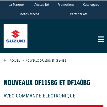
La Marque
L'Actualité
Promotions
Catalogues
Photos-Vidéos
Partenariats
ACCUEIL
>
NOUVEAUX DF115BG ET DF140BG
NOUVEAUX DF115BG ET DF140BG
AVEC COMMANDE ÉLECTRONIQUE