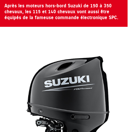
Après les moteurs hors-bord Suzuki de 150 à 350
chevaux, les 115 et 140 chevaux vont aussi être
équipés de la fameuse commande électronique SPC.