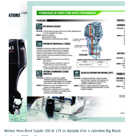
n 4 cylindres Big Block
Moteur Hors-Bord Suzuki Geki 350 ch à double hélic