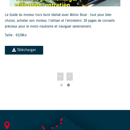
Boat : tout pour bien
nir. 28 pages de conseils
25% de réduction sur la gamme portable de 2,5 à 
inement.
Taille : 4860Ko
Télécharger
<
>