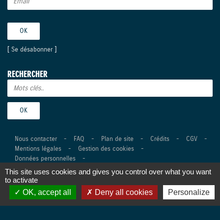
[
Se désabonner
]
RECHERCHER
Nous contacter
-
FAQ
-
Plan de site
-
Crédits
-
CGV
-
Mentions légales
-
Gestion des cookies
-
Données personnelles
-
This site uses cookies and gives you control over what you want
©Suzuki Marine 2026 Tous droits réservés -
Réalisation Agence
to activate
Digitale Versio
OK, accept all
Deny all cookies
Personalize