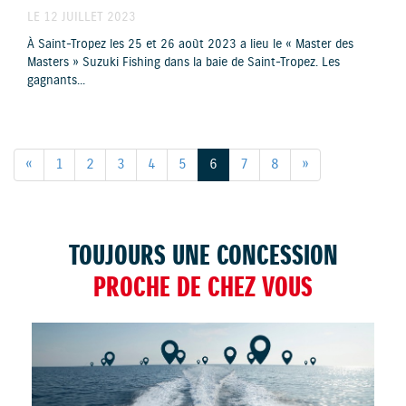
LE 12 JUILLET 2023
À Saint-Tropez les 25 et 26 août 2023 a lieu le « Master des
Masters » Suzuki Fishing dans la baie de Saint-Tropez. Les
gagnants...
«
1
2
3
4
5
6
7
8
»
TOUJOURS UNE CONCESSION
PROCHE DE CHEZ VOUS