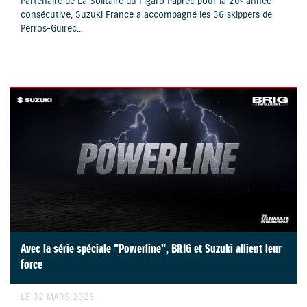
Partenaire de La Solitaire du Figaro Paprec pour la 20ᵉ année
consécutive, Suzuki France a accompagné les 36 skippers de
Perros-Guirec...
Avec la série spéciale "Powerline", BRIG et Suzuki allient leur
force
LE 02 MARS 2026