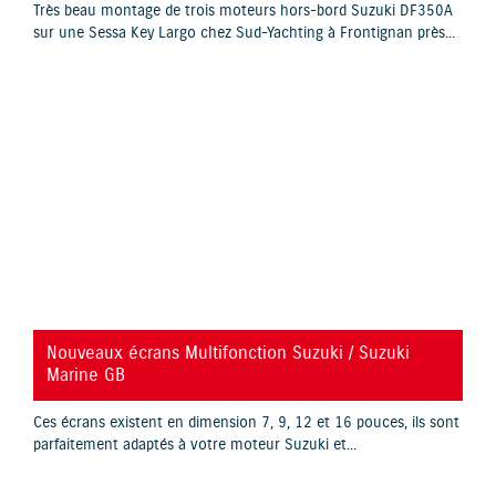
Très beau montage de trois moteurs hors-bord Suzuki DF350A
sur une Sessa Key Largo chez Sud-Yachting à Frontignan près...
YouTube is disabled.
Allow
Nouveaux écrans Multifonction Suzuki / Suzuki
Marine GB
Ces écrans existent en dimension 7, 9, 12 et 16 pouces, ils sont
parfaitement adaptés à votre moteur Suzuki et...