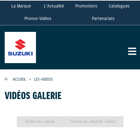
La Marque
L'Actualité
Promotions
Catalogues
Photos-Vidéos
Partenariats
ACCUEIL
>
LES-VIDEOS
VIDÉOS GALERIE
Toutes les vidéos
Toutes les playlists vidéos