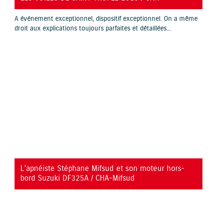
A événement exceptionnel, dispositif exceptionnel. On a même
droit aux explications toujours parfaites et détaillées...
YouTube is disabled.
Allow
L'apnéiste Stéphane Mifsud et son moteur hors-
bord Suzuki DF325A / CHA-Mifsud