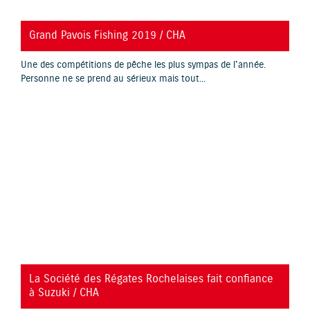
YouTube is disabled.
Allow
Grand Pavois Fishing 2019 / CHA
Une des compétitions de pêche les plus sympas de l'année.
Personne ne se prend au sérieux mais tout...
YouTube is disabled.
Allow
La Société des Régates Rochelaises fait confiance
à Suzuki / CHA