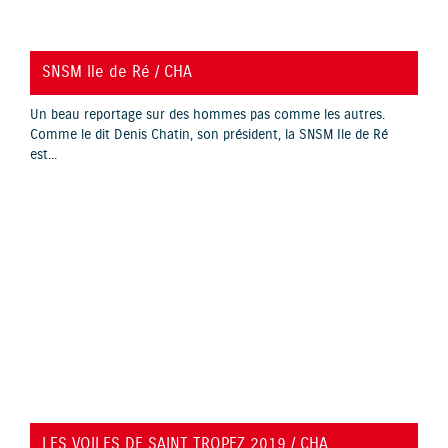
YouTube is disabled.
Allow
SNSM Ile de Ré / CHA
Un beau reportage sur des hommes pas comme les autres.
Comme le dit Denis Chatin, son président, la SNSM Ile de Ré
est...
YouTube is disabled.
Allow
LES VOILES DE SAINT TROPEZ 2019 / CHA