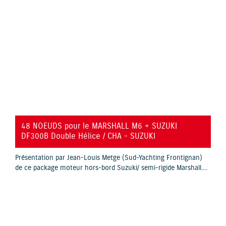
YouTube is disabled.
Allow
48 NOEUDS pour le MARSHALL M6 + SUZUKI
DF300B Double Hélice / CHA - SUZUKI
Présentation par Jean-Louis Metge (Sud-Yachting Frontignan)
de ce package moteur hors-bord Suzuki/ semi-rigide Marshall....