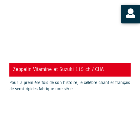
YouTube is disabled.
Allow
Zeppelin Vitamine et Suzuki 115 ch / CHA
Pour la première fois de son histoire, le célèbre chantier français
de semi-rigides fabrique une série...