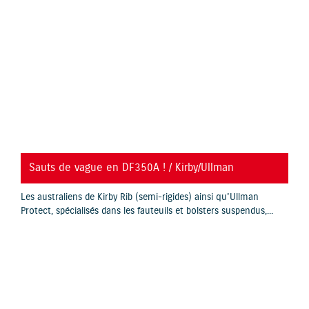
YouTube is disabled.
Allow
Sauts de vague en DF350A ! / Kirby/Ullman
Les australiens de Kirby Rib (semi-rigides) ainsi qu'Ullman
Protect, spécialisés dans les fauteuils et bolsters suspendus,...