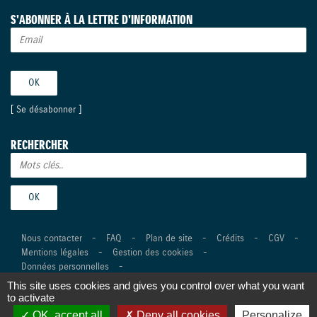
S'ABONNER À LA LETTRE D'INFORMATION
[
Se désabonner
]
RECHERCHER
Nous contacter
-
FAQ
-
Plan de site
-
Crédits
-
CGV
-
Mentions légales
-
Gestion des cookies
-
Données personnelles
-
This site uses cookies and gives you control over what you want
©Suzuki Marine 2026 Tous droits réservés -
Réalisation Agence
to activate
Digitale Versio
OK, accept all
Deny all cookies
Personalize