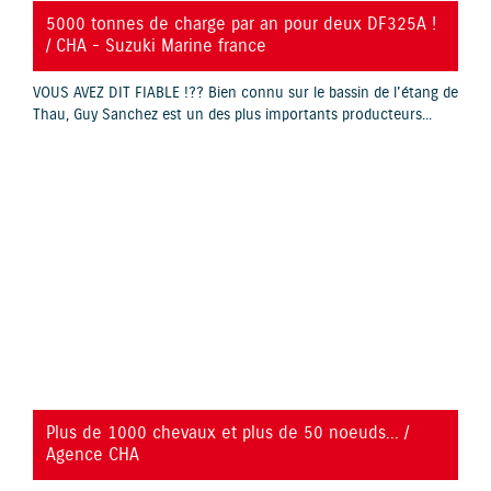
YouTube is disabled.
Allow
5000 tonnes de charge par an pour deux DF325A !
/ CHA - Suzuki Marine france
VOUS AVEZ DIT FIABLE !?? Bien connu sur le bassin de l'étang de
Thau, Guy Sanchez est un des plus importants producteurs...
YouTube is disabled.
Allow
Plus de 1000 chevaux et plus de 50 noeuds... /
Agence CHA