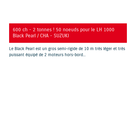
YouTube is disabled.
Allow
600 ch - 2 tonnes ! 50 noeuds pour le LH 1000
Black Pearl / CHA - SUZUKI
Le Black Pearl est un gros semi-rigide de 10 m très léger et très
puissant équipé de 2 moteurs hors-bord...