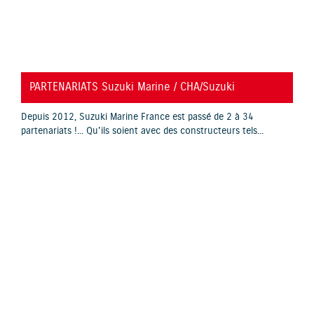
YouTube is disabled.
Allow
PARTENARIATS Suzuki Marine / CHA/Suzuki
Depuis 2012, Suzuki Marine France est passé de 2 à 34
partenariats !... Qu'ils soient avec des constructeurs tels...