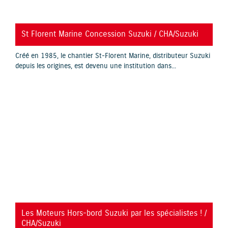
YouTube is disabled.
Allow
St Florent Marine Concession Suzuki / CHA/Suzuki
Créé en 1985, le chantier St-Florent Marine, distributeur Suzuki
depuis les origines, est devenu une institution dans...
YouTube is disabled.
Allow
Les Moteurs Hors-bord Suzuki par les spécialistes ! /
CHA/Suzuki