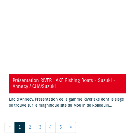
YouTube is disabled.
Allow
Présentation RIVER LAKE Fishing Boats - Suzuki -
Annecy / CHA/Suzuki
Lac d'Annecy. Présentation de la gamme Riverlake dont le siège
se trouve sur le magnifique site du Moulin de Rollequin...
«
1
2
3
4
5
»