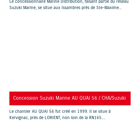
Le concessionnaire Marine Distribution, faisant partie du réseau
Suzuki Marine, se situe aux Issambres près de Ste-Maxime...
YouTube is disabled.
Allow
Concession Suzuki Marine AU QUAI 56 / CHA/Suzuki
Le chantier AU QUAI 56 fut créé en 1999. Il se situe à
Kervignac, près de LORIENT, non loin de la RN165....