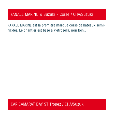
YouTube is disabled.
Allow
FANALE MARINE & Suzuki - Corse / CHA/Suzuki
FANALE MARINE est la première marque corse de bateaux semi-
rigides. Le chantier est basé à Pietrosella, non loin...
YouTube is disabled.
Allow
CAP CAMARAT DAY ST Tropez / CHA/Suzuki