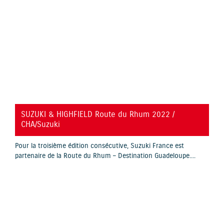
YouTube is disabled.
Allow
SUZUKI & HIGHFIELD Route du Rhum 2022 /
CHA/Suzuki
Pour la troisième édition consécutive, Suzuki France est
partenaire de la Route du Rhum – Destination Guadeloupe....