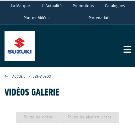
La Marque
L'Actualité
Promotions
Catalogues
Photos-Vidéos
Partenariats
ACCUEIL
>
LES-VIDEOS
VIDÉOS GALERIE
Toutes les vidéos
Toutes les playlists vidéos