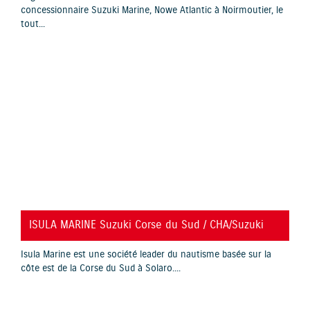
concessionnaire Suzuki Marine, Nowe Atlantic à Noirmoutier, le
tout...
YouTube is disabled.
Allow
ISULA MARINE Suzuki Corse du Sud / CHA/Suzuki
Isula Marine est une société leader du nautisme basée sur la
côte est de la Corse du Sud à Solaro....