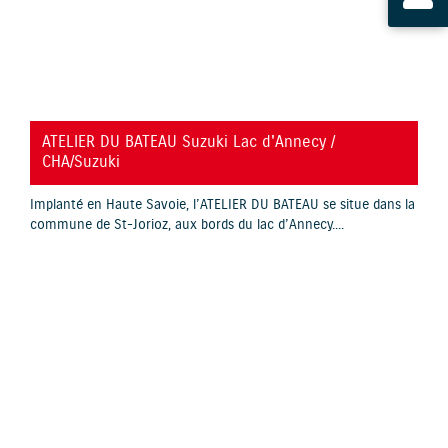
YouTube is disabled.
Allow
ATELIER DU BATEAU Suzuki Lac d'Annecy /
CHA/Suzuki
Implanté en Haute Savoie, l’ATELIER DU BATEAU se situe dans la
commune de St-Jorioz, aux bords du lac d’Annecy....