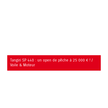
YouTube is disabled.
Allow
Tangiri SP 440 : un open de pêche à 25 000 € ! /
Voile & Moteur