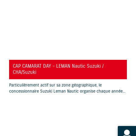
YouTube is disabled.
Allow
CAP CAMARAT DAY - LEMAN Nautic Suzuki /
CHA/Suzuki
Particulièrement actif sur sa zone géographique, le
concessionnaire Suzuki Leman Nautic organise chaque année...