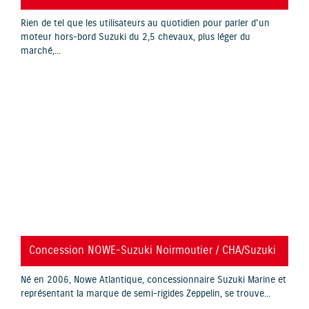
Rien de tel que les utilisateurs au quotidien pour parler d'un
moteur hors-bord Suzuki du 2,5 chevaux, plus léger du
marché,...
YouTube is disabled.
Allow
Concession NOWE-Suzuki Noirmoutier / CHA/Suzuki
Né en 2006, Nowe Atlantique, concessionnaire Suzuki Marine et
représentant la marque de semi-rigides Zeppelin, se trouve...