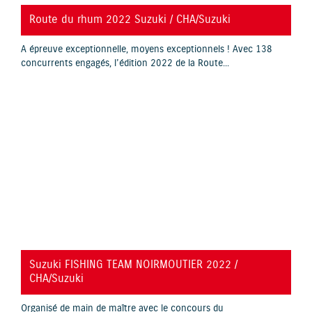
YouTube is disabled.
Allow
Route du rhum 2022 Suzuki / CHA/Suzuki
A épreuve exceptionnelle, moyens exceptionnels ! Avec 138
concurrents engagés, l’édition 2022 de la Route...
YouTube is disabled.
Allow
Suzuki FISHING TEAM NOIRMOUTIER 2022 /
CHA/Suzuki
Organisé de main de maître avec le concours du