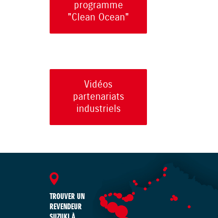
programme
"Clean Ocean"
Vidéos
partenariats
industriels
TROUVER UN
REVENDEUR
SUZUKI À