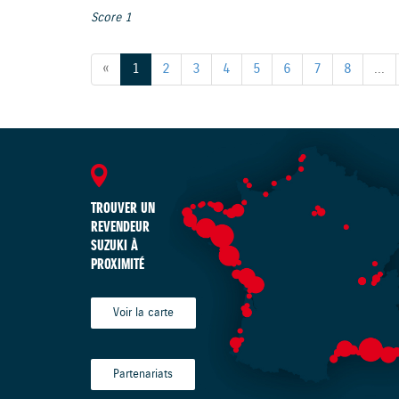
Score 1
«
1
2
3
4
5
6
7
8
...
TROUVER UN
REVENDEUR
SUZUKI À
PROXIMITÉ
Voir la carte
Partenariats