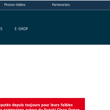
Photos-Vidéos
Partenariats
ES
E-SHOP
putés depuis toujours pour leurs faibles