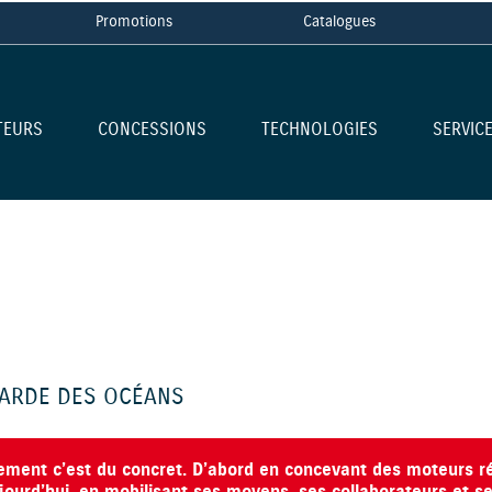
Promotions
Catalogues
TEURS
CONCESSIONS
TECHNOLOGIES
SERVIC
GARDE DES OCÉANS
nement c’est du concret. D’abord en concevant des moteurs ré