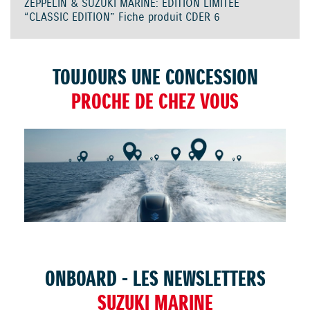
ZEPPELIN & SUZUKI MARINE: EDITION LIMITEE
“CLASSIC EDITION” Fiche produit CDER 6
TOUJOURS UNE CONCESSION
PROCHE DE CHEZ VOUS
TROUVER UNE CONCESSION
ONBOARD - LES NEWSLETTERS
SUZUKI MARINE