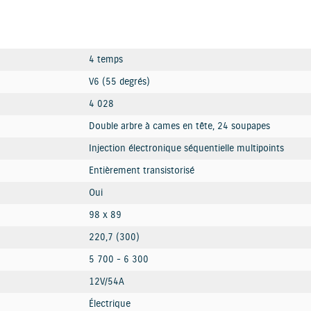
4 temps
V6 (55 degrés)
4 028
Double arbre à cames en tête, 24 soupapes
Injection électronique séquentielle multipoints
Entièrement transistorisé
Oui
98 x 89
220,7 (300)
5 700 - 6 300
12V/54A
Électrique