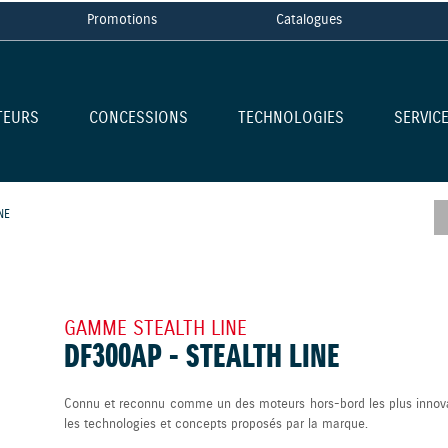
Promotions
Catalogues
TEURS
CONCESSIONS
TECHNOLOGIES
SERVIC
NE
GAMME STEALTH LINE
DF300AP - STEALTH LINE
Connu et reconnu comme un des moteurs hors-bord les plus innova
les technologies et concepts proposés par la marque.