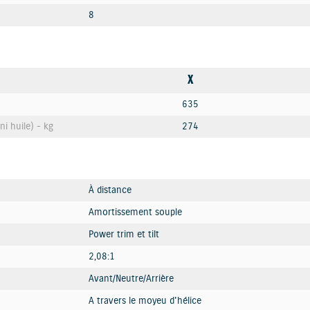
8
X
635
ni huile) - kg
274
À distance
Amortissement souple
Power trim et tilt
2,08:1
Avant/Neutre/Arrière
A travers le moyeu d'hélice