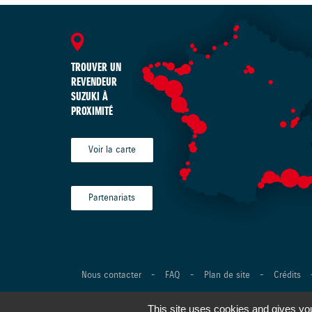
TROUVER UN
REVENDEUR
SUZUKI À
PROXIMITÉ
Voir la carte
Partenariats
Nous contacter
-
FAQ
-
Plan de site
-
Crédits
©Suzuki Marine 2026 Tous droits réservés -
Réalisation Ag
This site uses cookies and gives you