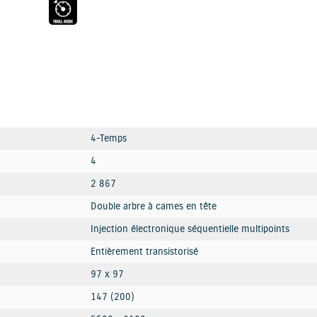
4-Temps
4
2 867
Double arbre à cames en tête
Injection électronique séquentielle multipoints
Entièrement transistorisé
97 x 97
147 (200)