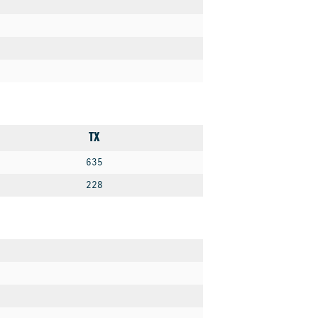
TX
635
228