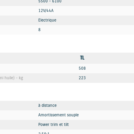
5500 - 6100
12V/44A
Electrique
8
TL
508
ni huile) - kg
223
à distance
Amortissement souple
Power trim et tilt