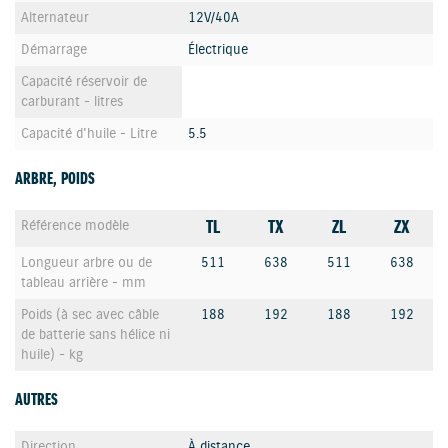
Alternateur
12V/40A
Démarrage
Électrique
Capacité réservoir de
carburant - litres
Capacité d'huile - Litre
5.5
ARBRE, POIDS
TL
TX
ZL
ZX
Référence modèle
Longueur arbre ou de
511
638
511
638
tableau arrière - mm
Poids (à sec avec câble
188
192
188
192
de batterie sans hélice ni
huile) - kg
AUTRES
Direction
À distance