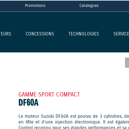
Promotions
Catalogues
TEURS
CONCESSIONS
TECHNOLOGIES
SERVIC
GAMME SPORT COMPACT
DF60A
Le moteur Suzuki DF60A est pourvu de 3 cylindres, de
en tête et d’une injection électronique. Il est éga
Control reconnu pour ses grandes performances et s