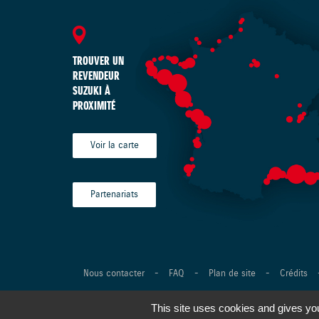
TROUVER UN
REVENDEUR
SUZUKI À
PROXIMITÉ
Voir la carte
Partenariats
Nous contacter
-
FAQ
-
Plan de site
-
Crédits
©Suzuki Marine 2026 Tous droits réservés -
Réalisation Ag
This site uses cookies and gives you