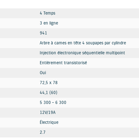
4 Temps
3 en ligne
941
Arbre à cames en tête 4 soupapes par cylindre
Injection électronique séquentielle multipoint
Entièrement transistorisé
Oui
72,5 x 78
44,1 (60)
5 300 – 6 300
12V/19A
Électrique
2.7