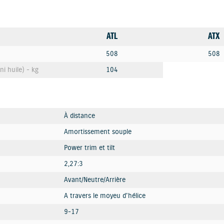
ATL
ATX
508
508
ni huile) - kg
104
À distance
Amortissement souple
Power trim et tilt
2,27:3
Avant/Neutre/Arrière
A travers le moyeu d'hélice
9-17