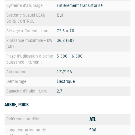
Système d'allumage
Entièrement transistorisé
Système Suzuki LEAN
Oui
BURN CONTROL
Alésage x Course - mm
72,5 x 76
Puissance maximale - kW
36,8 (50)
(ch)
Plage d'utilisation à pleine
5 300 – 6 300
puissance - tr/min :
Alternateur
12V/19A
Démarrage
Électrique
Capacité d'huile - Litre
2.7
ARBRE, POIDS
ATL
Référence modèle
Longueur arbre ou de
508