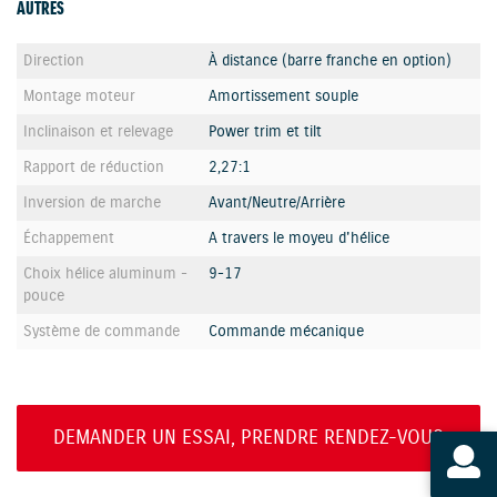
AUTRES
Direction
À distance (barre franche en option)
Montage moteur
Amortissement souple
Inclinaison et relevage
Power trim et tilt
Rapport de réduction
2,27:1
Inversion de marche
Avant/Neutre/Arrière
Échappement
A travers le moyeu d'hélice
Choix hélice aluminum -
9-17
pouce
Système de commande
Commande mécanique
DEMANDER UN ESSAI, PRENDRE RENDEZ-VOUS