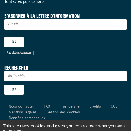
Toutes les publications
S'ABONNER À LA LETTRE D'INFORMATION
[
Se désabonner
]
RECHERCHER
Nous contacter
-
FAQ
-
Plan de site
-
Crédits
-
CGV
-
Mentions légales
-
Gestion des cookies
-
Données personnelles
-
This site uses cookies and gives you control over what you want
©Suzuki Marine 2026 Tous droits réservés -
Réalisation Agence
to activate