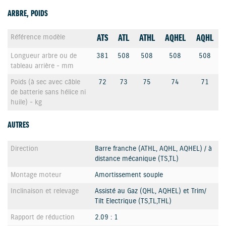
ARBRE, POIDS
ATS
ATL
ATHL
AQHEL
AQHL
Référence modèle
Longueur arbre ou de
381
508
508
508
508
tableau arrière - mm
Poids (à sec avec câble
72
73
75
74
71
de batterie sans hélice ni
huile) - kg
AUTRES
Direction
Barre franche (ATHL, AQHL, AQHEL) / à
distance mécanique (TS,TL)
Montage moteur
Amortissement souple
Inclinaison et relevage
Assisté au Gaz (QHL, AQHEL) et Trim/
Tilt Electrique (TS,TL,THL)
Rapport de réduction
2.09 : 1