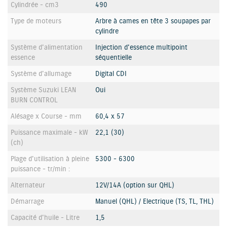
Cylindrée - cm3
490
Type de moteurs
Arbre à cames en tête 3 soupapes par
cylindre
Système d'alimentation
Injection d'essence multipoint
essence
séquentielle
Système d'allumage
Digital CDI
Système Suzuki LEAN
Oui
BURN CONTROL
Alésage x Course - mm
60,4 x 57
Puissance maximale - kW
22,1 (30)
(ch)
Plage d'utilisation à pleine
5300 - 6300
puissance - tr/min :
Alternateur
12V/14A (option sur QHL)
Démarrage
Manuel (QHL) / Electrique (TS, TL, THL)
Capacité d'huile - Litre
1,5