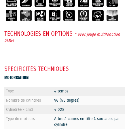
TECHNOLOGIES EN OPTIONS
* avec jauge multifonction
SMG4
SPÉCIFICITÉS TECHNIQUES
MOTORISATION
Type
4 temps
Nombre de cylindres
V6 (55 degrés)
Cylindrée - cm3
4 028
Type de moteurs
Arbre à cames en tête 4 soupapes par
cylindre