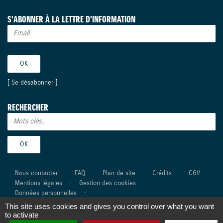
S'ABONNER À LA LETTRE D'INFORMATION
[
Se désabonner
]
RECHERCHER
Nous contacter
-
FAQ
-
Plan de site
-
Crédits
-
CGV
-
Mentions légales
-
Gestion des cookies
-
Données personnelles
-
This site uses cookies and gives you control over what you want
©Suzuki Marine 2026 Tous droits réservés -
Réalisation Agence
to activate
Digitale Versio