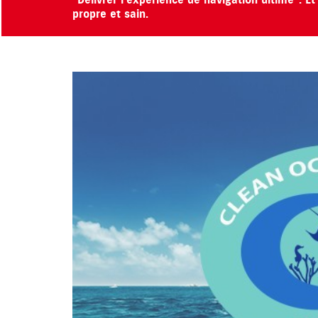
“Délivrer l’expérience de navigation ultime". 
propre et sain.