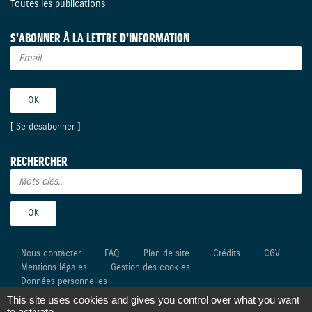
Toutes les publications
S'ABONNER À LA LETTRE D'INFORMATION
[
Se désabonner
]
RECHERCHER
Nous contacter
-
FAQ
-
Plan de site
-
Crédits
-
CGV
-
Mentions légales
-
Gestion des cookies
-
Données personnelles
-
This site uses cookies and gives you control over what you want
©Suzuki Marine 2026 Tous droits réservés -
Réalisation Agence
to activate