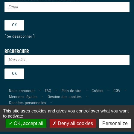
[
Se désabonner
]
RECHERCHER
Nous contacter
-
FAQ
-
Plan de site
-
Crédits
-
CGV
-
Mentions légales
-
Gestion des cookies
-
Données personnelles
-
This site uses cookies and gives you control over what you want
©Suzuki Marine 2026 Tous droits réservés -
Réalisation Agence
to activate
Digitale Versio
OK, accept all
Deny all cookies
Personalize